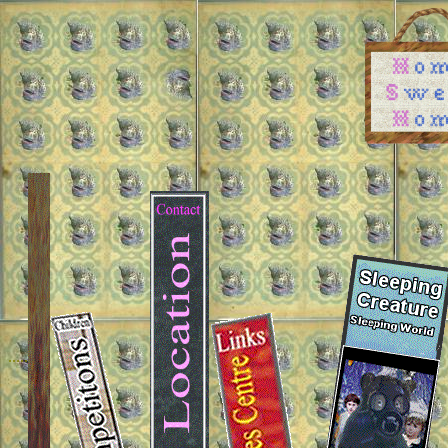
.....